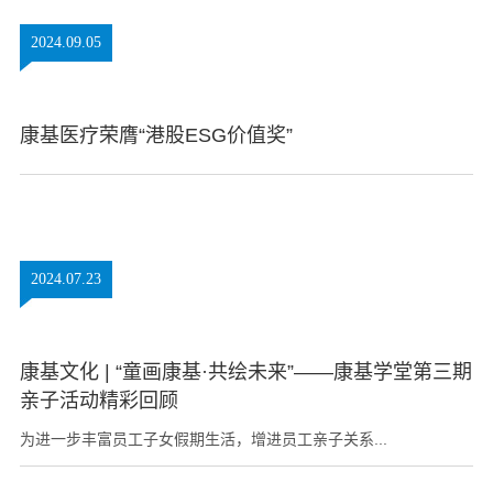
2024.09.05
康基医疗荣膺“港股ESG价值奖”
2024.07.23
康基文化 | “童画康基·共绘未来”——康基学堂第三期
亲子活动精彩回顾
为进一步丰富员工子女假期生活，增进员工亲子关系...