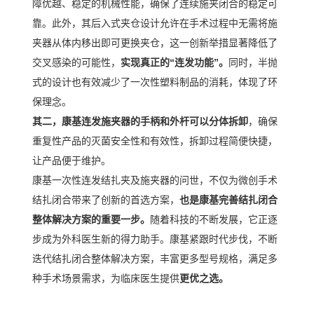
障优越、稳定的机械性能，确保了连续施夹闭合的稳定可
靠。此外，其后入式夹仓设计允许在手术过程中无需将施
夹器从体内移出即可更换夹仓，这一创新举措显著降低了
交叉感染的可能性，
实现真正的
“
连发功能
”
。
同时，半抛
式的设计也有效减少了一次性塑料制品的消耗，体现了环
保理念。
其二，康基连发施夹器的手柄和外杆可以分体拆卸
，确保
重复性产品的灭菌安全性和有效性，拆卸过程简便快捷，
让产品便于维护。
康基一次性连发结扎夹及施夹器的问世，不仅为微创手术
结扎闭合带来了创新的首选方案，
也是康基完善结扎闭合
整体解决方案的重要一步。
随着科技的不断发展，它正逐
步成为外科医生新的得力助手。康基紧跟时代步伐，不断
迭代结扎闭合整体解决方案，丰富更多型号规格，满足多
种手术场景需求，为临床医生提供
更优之选。