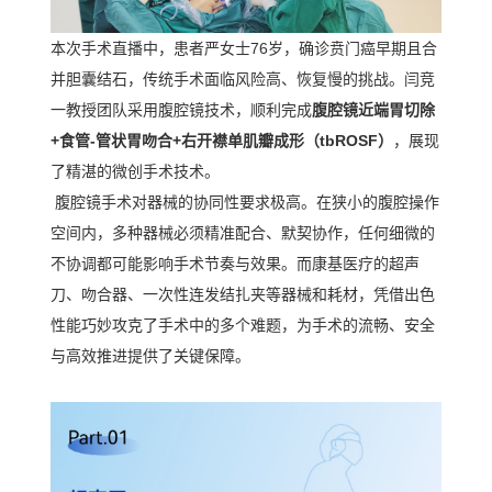
本次手术直播中，患者严女士
76
岁，确诊贲门癌早期且合
并胆囊结石，传统手术面临风险高、恢复慢的挑战。闫竞
一教授团队采用腹腔镜技术，顺利完成
腹腔镜近端胃切除
+
食管
-
管状胃吻合
+
右开襟单肌瓣成形（
tbROSF
）
，展现
了精湛的微创手术技术。
腹腔镜手术对器械的协同性要求极高。在狭小的腹腔操作
空间内，多种器械必须精准配合、默契协作，任何细微的
不协调都可能影响手术节奏与效果。而康基医疗的超声
刀、吻合器、一次性连发结扎夹等器械和耗材，凭借出色
性能巧妙攻克了手术中的多个难题，为手术的流畅、安全
与高效推进提供了关键保障。