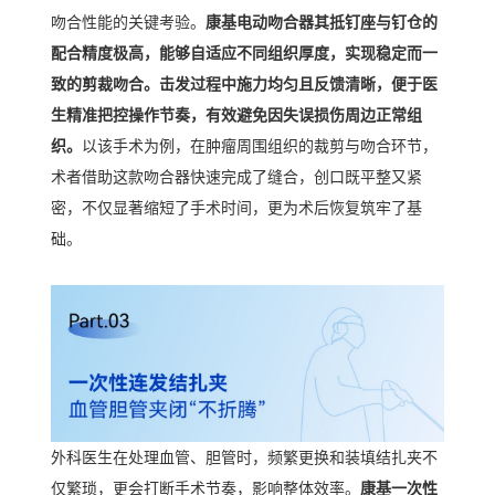
吻合性能的关键考验。
康基电动吻合器其抵钉座与钉仓的
配合精度极高，能够自适应不同组织厚度，实现稳定而一
致的剪裁吻合。击发过程中施力均匀且反馈清晰，便于医
生精准把控操作节奏，有效避免因失误损伤周边正常组
织。
以该手术为例，在肿瘤周围组织的裁剪与吻合环节，
术者借助这款吻合器快速完成了缝合，创口既平整又紧
密，不仅显著缩短了手术时间，更为术后恢复筑牢了基
础。
外科医生在处理血管、胆管时，频繁更换和装填结扎夹不
仅繁琐，更会打断手术节奏，影响整体效率。
康基一次性