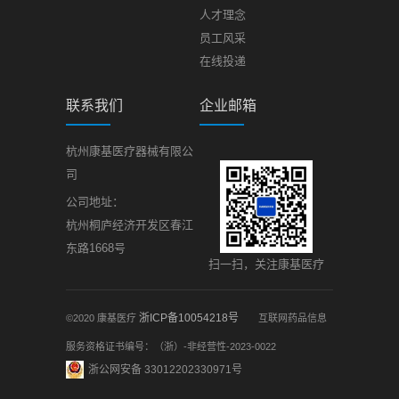
人才理念
员工风采
在线投递
联系我们
企业邮箱
杭州康基医疗器械有限公
司
公司地址：
杭州桐庐经济开发区春江
东路1668号
扫一扫，关注康基医疗
浙ICP备10054218号
©2020 康基医疗
互联网药品信息
服务资格证书编号：（浙）-非经营性-2023-0022
浙公网安备 33012202330971号