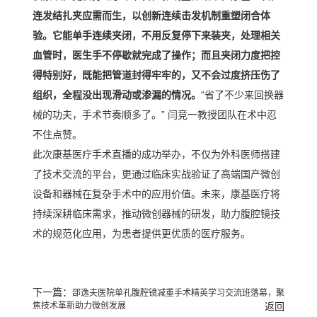
连发结扎夹应需而生，以创新连续击发机制重塑闭合体
验。它能单手连续夹闭，不用反复停下来装夹，处理相关
血管时，医生手不停歇就完成了操作；而且夹闭力度把控
得特别好，既能把管道封得牢牢的，又不会过度挤压伤了
组织，全程没出现滑动或渗漏的情况。
“
省了不少来回换器
械的功夫，手术节奏顺多了。
”
闫竞一教授团队在术中忍
不住点赞。
此次康基医疗手术直播的成功举办，不仅为外科医师搭建
了技术交流的平台，更通过临床实战验证了高端国产微创
设备和器械在复杂手术中的应用价值。未来，康基医疗将
持续深耕临床需求，推动微创器械的研发，助力腹腔镜技
术的规范化应用，为患者提供更优质的医疗服务。
下一篇：
邵逸夫医院单孔腹腔镜减重手术精英学习交流班落幕，聚
焦技术革新助力微创发展
返回